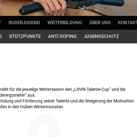
T
RUDERJUGEND
WEITERBILDUNG
ÜBER UNS
KONTAK
G
STÜTZPUNKTE
ANTI DOPING
JUGENDSCHUTZ
bt für die jeweilige Wintersaison den „LRVN-Talente-Cup“ und die
derergometer“ aus.
 Findung und Förderung seiner Talente und die Steigerung der Motivation
fen in den trüben Wintermonaten.