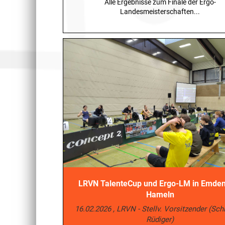
Alle Ergebnisse zum Finale der Ergo-
Landesmeisterschaften...
LRVN TalenteCup und Ergo-LM in Emde
Hameln
16.02.2026
, LRVN - Stellv. Vorsitzender (Sc
Rüdiger)