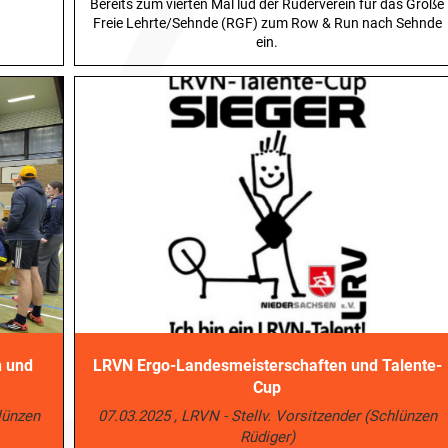
Bereits zum vierten Mal lud der Ruderverein für das Große
Freie Lehrte/Sehnde (RGF) zum Row & Run nach Sehnde
ein.
n und
LRVN Ergo-Landesmeisterschaften und Talente-
Cup
hlünzen
07.03.2025
, LRVN - Stellv. Vorsitzender (Schlünzen
Rüdiger)