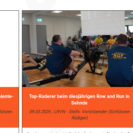
lente-
Top-Ruderer beim diesjährigen Row and Run in
Sehnde
hlünzen
09.03.2026
, LRVN - Stellv. Vorsitzender (Schlünzen
Rüdiger)