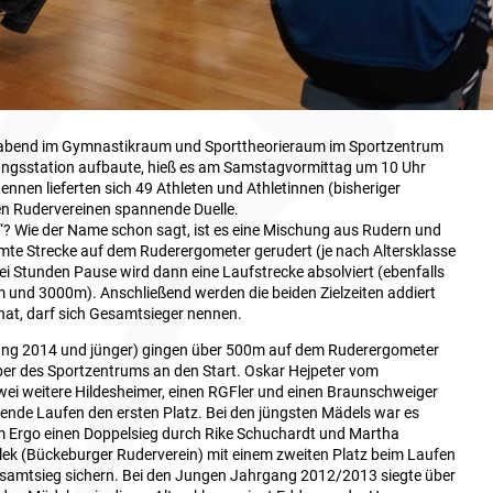
bend im Gymnastikraum und Sporttheorieraum im Sportzentrum
ungsstation aufbaute, hieß es am Samstagvormittag um 10 Uhr
ennen lieferten sich 49 Athleten und Athletinnen (bisheriger
en Rudervereinen spannende Duelle.
“? Wie der Name schon sagt, ist es eine Mischung aus Rudern und
mmte Strecke auf dem Ruderergometer gerudert (je nach Altersklasse
Stunden Pause wird dann eine Laufstrecke absolviert (ebenfalls
 und 3000m). Anschließend werden die beiden Zielzeiten addiert
 hat, darf sich Gesamtsieger nennen.
rgang 2014 und jünger) gingen über 500m auf dem Ruderergometer
r des Sportzentrums an den Start. Oskar Hejpeter vom
wei weitere Hildesheimer, einen RGFler und einen Braunschweiger
ende Laufen den ersten Platz. Bei den jüngsten Mädels war es
 Ergo einen Doppelsieg durch Rike Schuchardt und Martha
lek (Bückeburger Ruderverein) mit einem zweiten Platz beim Laufen
Gesamtsieg sichern. Bei den Jungen Jahrgang 2012/2013 siegte über