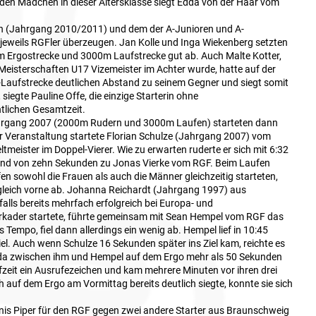
 den Mädchen in dieser Altersklasse siegt Edda von der Haar vom
en (Jahrgang 2010/2011) und dem der A-Junioren und A-
eweils RGFler überzeugen. Jan Kolle und Inga Wiekenberg setzten
m Ergostrecke und 3000m Laufstrecke gut ab. Auch Malte Kotter,
isterschaften U17 Vizemeister im Achter wurde, hatte auf der
aufstrecke deutlichen Abstand zu seinem Gegner und siegt somit
siegte Pauline Offe, die einzige Starterin ohne
htlichen Gesamtzeit.
hrgang 2007 (2000m Rudern und 3000m Laufen) starteten dann
er Veranstaltung startete Florian Schulze (Jahrgang 2007) vom
meister im Doppel-Vierer. Wie zu erwarten ruderte er sich mit 6:32
tand von zehn Sekunden zu Jonas Vierke vom RGF. Beim Laufen
n sowohl die Frauen als auch die Männer gleichzeitig starteten,
n gleich vorne ab. Johanna Reichardt (Jahrgang 1997) aus
alls bereits mehrfach erfolgreich bei Europa- und
rkader startete, führte gemeinsam mit Sean Hempel vom RGF das
 Tempo, fiel dann allerdings ein wenig ab. Hempel lief in 10:45
el. Auch wenn Schulze 16 Sekunden später ins Ziel kam, reichte es
, da zwischen ihm und Hempel auf dem Ergo mehr als 50 Sekunden
fzeit ein Ausrufezeichen und kam mehrere Minuten vor ihren drei
 auf dem Ergo am Vormittag bereits deutlich siegte, konnte sie sich
enis Piper für den RGF gegen zwei andere Starter aus Braunschweig