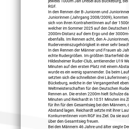
jeweils 1000m Jan Dreßel aus Bückeburg, bei
RGF.
In den Rennen der B-Junioren und Juniorinn
Juniorinnen (Jahrgang 2008/2009), konnten j
sich von ihren KontrahentInnen auf der 1500
welcher im Sommer 2025 auf den Deutschen Me
2000m-Distanz auf dem Ergo und der 3000m-L
ebenfalls. Im Rennen acht, den A-Juniorinnen, 
Rudervereinszugehörigkeit in einer sehr beac
In den Rennen der Männer und Frauen ab Ja
echte Rudergrößen. Im größten Starterfeld d
Hildesheimer Ruder-Club, amtierender U19 Welt
Minuten auf den ersten Platz mit einem Abs
wurde es ein wenig spannender. Da beim Laufe
setzten sich die schnellsten drei LäuferInne
Bückeburg, welche in der Vergangenheit ebenf
Weltmeisterschaften für den Deutschen Rude
Rennen an. Die ersten 2200m hielt Schulze das
Minuten und Reichardt in 10:51 Minuten ins Zi
für ihn für den Gesamtsieg bei den Männern
Abstand lagen. Reichardt setzte mit ihrer Lau
Konkurrentinnen vom RGF ins Ziel. Da sie auch
über den Gesamtsieg freuen.
Bei den Männern 46 Jahre und älter siegte D