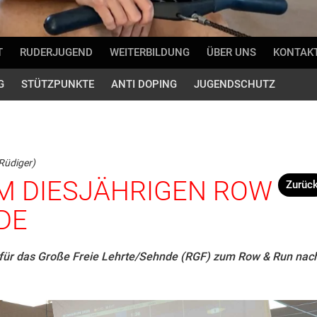
T
RUDERJUGEND
WEITERBILDUNG
ÜBER UNS
KONTAK
G
STÜTZPUNKTE
ANTI DOPING
JUGENDSCHUTZ
 Rüdiger)
M DIESJÄHRIGEN ROW
Zurüc
DE
n für das Große Freie Lehrte/Sehnde (RGF) zum Row & Run nac