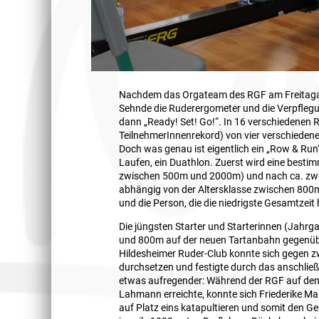
Nachdem das Orgateam des RGF am Freitaga
Sehnde die Ruderergometer und die Verpfleg
dann „Ready! Set! Go!“. In 16 verschiedenen R
TeilnehmerInnenrekord) von vier verschieden
Doch was genau ist eigentlich ein „Row & Run
Laufen, ein Duathlon. Zuerst wird eine besti
zwischen 500m und 2000m) und nach ca. zwei 
abhängig von der Altersklasse zwischen 800m
und die Person, die die niedrigste Gesamtzeit
Die jüngsten Starter und Starterinnen (Jah
und 800m auf der neuen Tartanbahn gegenübe
Hildesheimer Ruder-Club konnte sich gegen z
durchsetzen und festigte durch das anschließ
etwas aufregender: Während der RGF auf dem
Lahmann erreichte, konnte sich Friederike Ma
auf Platz eins katapultieren und somit den 