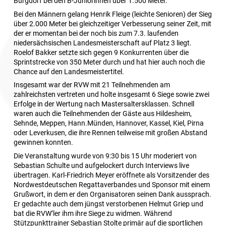
Burgdorf bei den B-Juniorinnen über 1.500 Meter.
Bei den Männern gelang Henrik Fleige (leichte Senioren) der Sieg
über 2.000 Meter bei gleichzeitiger Verbesserung seiner Zeit, mit
der er momentan bei der noch bis zum 7.3. laufenden
niedersächsischen Landesmeisterschaft auf Platz 3 liegt.
Roelof Bakker setzte sich gegen 9 Konkurrenten über die
Sprintstrecke von 350 Meter durch und hat hier auch noch die
Chance auf den Landesmeistertitel.
Insgesamt war der RVW mit 21 Teilnehmenden am
zahlreichsten vertreten und holte insgesamt 6 Siege sowie zwei
Erfolge in der Wertung nach Mastersaltersklassen. Schnell
waren auch die Teilnehmenden der Gäste aus Hildesheim,
Sehnde, Meppen, Hann.Münden, Hannover, Kassel, Kiel, Pirna
oder Leverkusen, die ihre Rennen teilweise mit großen Abstand
gewinnen konnten.
Die Veranstaltung wurde von 9:30 bis 15 Uhr moderiert von
Sebastian Schulte und aufgelockert durch Interviews live
übertragen. Karl-Friedrich Meyer eröffnete als Vorsitzender des
Nordwestdeutschen Regattaverbandes und Sponsor mit einem
Grußwort, in dem er den Organisatoren seinen Dank aussprach.
Er gedachte auch dem jüngst verstorbenen Helmut Griep und
bat die RVW’ler ihm ihre Siege zu widmen. Während
Stützpunkttrainer Sebastian Stolte primär auf die sportlichen