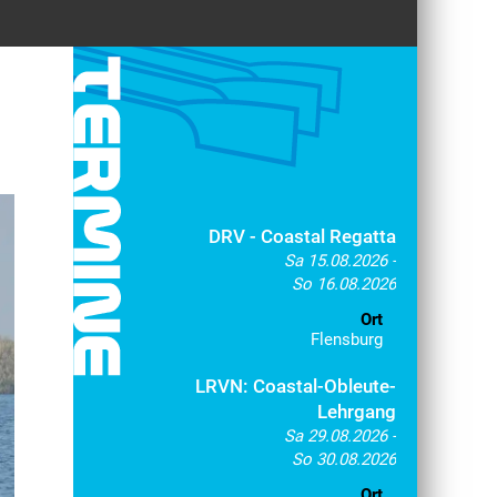
DRV - Coastal Regatta
Sa 15.08.2026 -
So 16.08.2026
Ort
Flensburg
LRVN: Coastal-Obleute-
Lehrgang
Sa 29.08.2026 -
So 30.08.2026
Ort