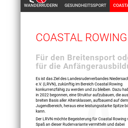
WANDERRUDERN
GESUNDHEITSSPORT
COAST
COASTAL ROWING
Für den Breitensport od
für die Anfängerausbil
Es ist das Ziel des Landesruderverbandes Niedersa
e.V. (LRVN), zukünftig im Bereich Coastal Rowing
konkurrenzfähig zu werden und zu bleiben. Dazu ha
in 2022 begonnen, eine Struktur aufzubauen, die aus
breiten Basis aller Altersklassen, aufbauend auf de
Jugendbereich, heraus eine leistungsstarke Spitze b
kann.
Der LRVN möchte Begeisterung für Coastal Rowing
Spaß an dieser Rudervariante vermitteln und dabei