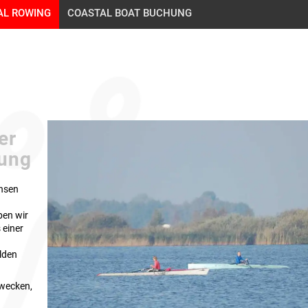
AL ROWING
COASTAL BOAT BUCHUNG
er
dung
chsen
ben wir
 einer
m
ilden
 wecken,