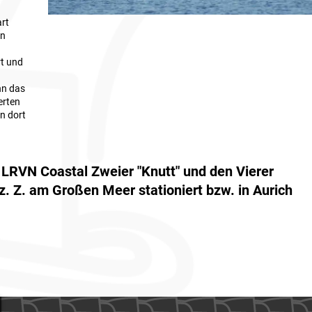
art
en
rt und
e
nn das
erten
on dort
LRVN Coastal Zweier "Knutt" und den Vierer
 z. Z. am Großen Meer stationiert bzw. in Aurich